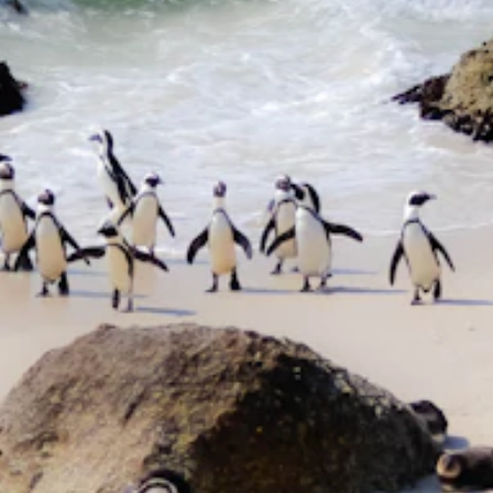
www.ccircle.cc
Herausgeber
Chefredakteurin
Redaktionsleitung
Mitarbeiter Text
Fotografie
Management/Geschäftsleitung Sales & Marketing