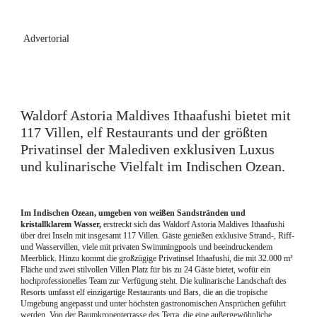
 Advertorial
Waldorf Astoria Maldives Ithaafushi
 bietet mit 
117 Villen, elf Restaurants und der größten 
Privatinsel der Malediven exklusiven Luxus 
und kulinarische Vielfalt im Indischen Ozean.
Im Indischen Ozean, umgeben von weißen Sandstränden
und 
kristallklarem Wasser, 
erstreckt sich das Waldorf Astoria Maldives Ithaafushi 
über drei Inseln mit insgesamt 117 Villen. Gäste genießen exklusive Strand-, Riff- 
und Wasservillen, viele mit privaten Swimmingpools und beeindruckendem 
Meerblick. Hinzu kommt die großzügige Privatinsel Ithaafushi, die mit 32.000 m² 
Fläche und zwei stilvollen Villen Platz für bis zu 24 Gäste bietet, wofür ein 
hochprofessionelles Team zur Verfügung steht. Die kulinarische Landschaft des 
Resorts umfasst elf einzigartige Restaurants und Bars, die an die tropische 
Umgebung angepasst und unter höchsten gastronomischen Ansprüchen geführt 
werden. Von der Baumkronenterrasse des 
Terra
, die eine außergewöhnliche 