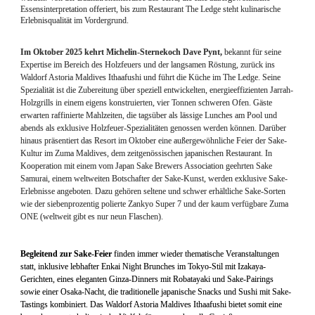
Essensinterpretation offeriert, bis zum Restaurant 
The Ledge 
steht kulinarische 
Erlebnisqualität im Vordergrund.
Im Oktober 2025 kehrt Michelin-Sternekoch Dave Pynt, 
bekannt für seine 
Expertise im Bereich des Holzfeuers und der langsamen Röstung, zurück ins 
Waldorf Astoria Maldives Ithaafushi und führt die Küche im 
The Ledge
. Seine 
Spezialität ist die Zubereitung über speziell entwickelten, energieeffizienten Jarrah-
Holzgrills in einem eigens konstruierten, vier Tonnen schweren Ofen. Gäste 
erwarten raffinierte Mahlzeiten, die tagsüber als lässige Lunches am Pool und 
abends als exklusive Holzfeuer-Spezialitäten genossen werden können. Darüber 
hinaus präsentiert das Resort im Oktober eine außergewöhnliche Feier der Sake-
Kultur im 
Zuma Maldives
, dem zeitgenössischen japanischen Restaurant. In 
Kooperation mit einem vom Japan Sake Brewers Association geehrten Sake 
Samurai, einem weltweiten Botschafter der Sake-Kunst, werden exklusive Sake-
Erlebnisse angeboten. Dazu gehören seltene und schwer erhältliche Sake-Sorten 
wie der siebenprozentig polierte Zankyo Super 7 und der kaum verfügbare Zuma 
ONE (weltweit gibt es nur neun Flaschen).
Begleitend zur Sake-Feier
 finden immer wieder thematische Veranstaltungen 
statt, inklusive lebhafter Enkai Night Brunches im Tokyo-Stil mit Izakaya-
Gerichten, eines eleganten Ginza-Dinners mit Robatayaki und Sake-Pairings 
sowie einer Osaka-Nacht, die traditionelle japanische Snacks und Sushi mit Sake-
Tastings kombiniert. Das Waldorf Astoria Maldives Ithaafushi bietet somit eine 