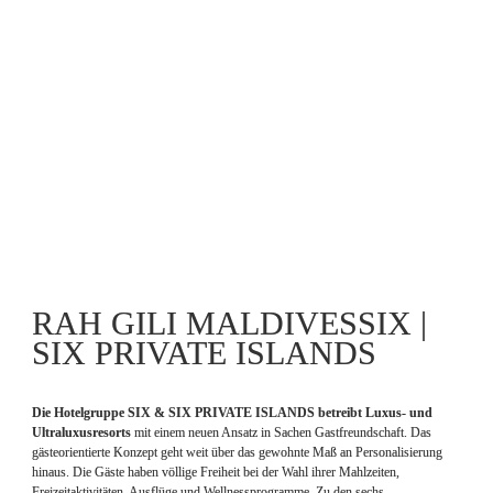
RAH GILI MALDIVESSIX | 
SIX PRIVATE ISLANDS
Die Hotelgruppe SIX & SIX PRIVATE ISLANDS betreibt Luxus- und 
Ultraluxusresorts
 mit einem neuen Ansatz in Sachen Gastfreundschaft. Das 
gästeorientierte Konzept geht weit über das gewohnte Maß an Personalisierung 
hinaus. Die Gäste haben völlige Freiheit bei der Wahl ihrer Mahlzeiten, 
Freizeitaktivitäten, Ausflüge und Wellnessprogramme. Zu den sechs 